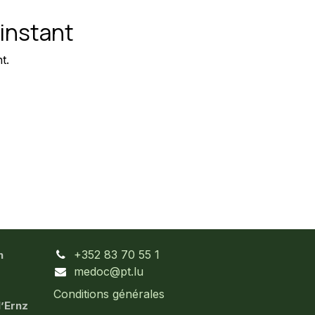
'instant
t.
+352 83 70 55 1
n
medoc@pt.lu
Conditions générales
l’Ernz