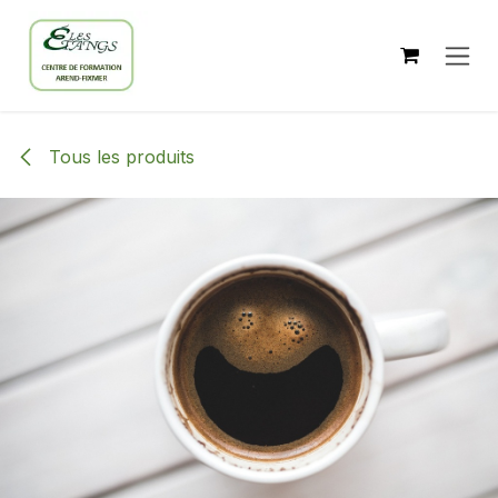
Se rendre au contenu
Tous les produits