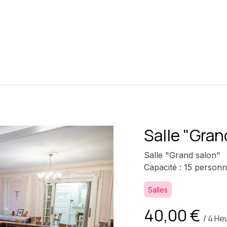
entre
Notre offre
Détails pratiques
Histo
Salle "Gran
Salle "Grand salon"
Capacité : 15 person
Salles
40,00
€
/
4
He