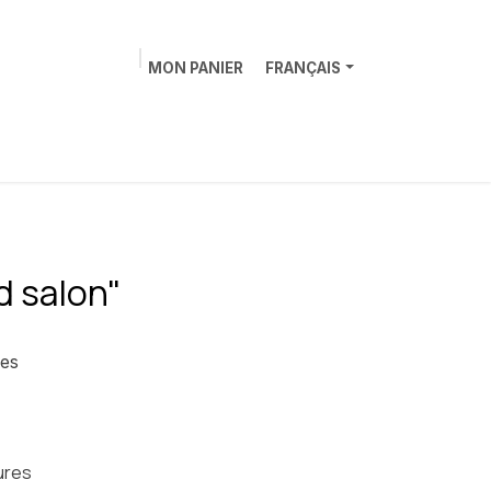
MON PANIER
FRANÇAIS
rique
Contactez-nous
d salon"
nes
ures